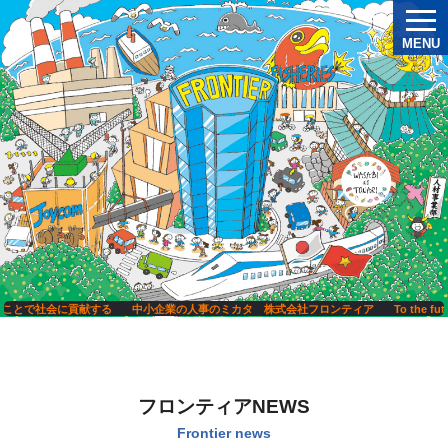
MENU
とで社会に貢献する
中小企業の人事のミカタ 株式会社フロンティア
To the future 
フロンティアNEWS
Frontier news